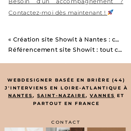
Besoin d’un accompagnement ?
Contactez-moi dès maintenant !
«
Création site Showit à Nantes : ce que ça change de travailler avec un webdesigner qui pense comme un merchandiseur
Référencement site Showit : tout ce qu’il faut savoir pour apparaître sur Google
WEBDESIGNER BASÉE EN BRIÈRE (44)
J'INTERVIENS EN LOIRE-ATLANTIQUE À
NANTES
,
SAINT-NAZAIRE
,
VANNES
ET
PARTOUT EN FRANCE
CONTACT